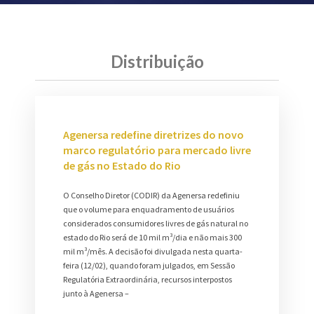
Distribuição
Agenersa redefine diretrizes do novo
marco regulatório para mercado livre
de gás no Estado do Rio
O Conselho Diretor (CODIR) da Agenersa redefiniu
que o volume para enquadramento de usuários
considerados consumidores livres de gás natural no
estado do Rio será de 10 mil m³/dia e não mais 300
mil m³/mês. A decisão foi divulgada nesta quarta-
feira (12/02), quando foram julgados, em Sessão
Regulatória Extraordinária, recursos interpostos
junto à Agenersa –