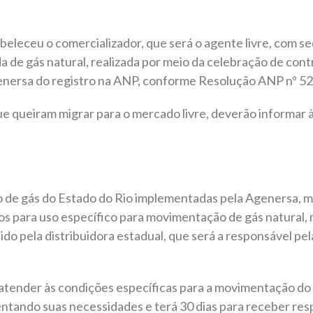
eceu o comercializador, que será o agente livre, com sede
a de gás natural, realizada por meio da celebração de cont
nersa do registro na ANP, conforme Resolução ANP nº 5
e queiram migrar para o mercado livre, deverão informar 
o de gás do Estado do Rio implementadas pela Agenersa, 
os para uso específico para movimentação de gás natural,
do pela distribuidora estadual, que será a responsável p
atender às condições específicas para a movimentação do g
entando suas necessidades e terá 30 dias para receber r