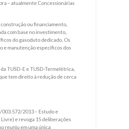
ora – atualmente Concessionárias
a construção ou financiamento,
lada com base no investimento,
íficos do gasoduto dedicado. Os
ão e manutenção específicos dos
va da TUSD-E e TUSD-Termelétrica,
 que tem direito à redução de cerca
2/003.572/2013 – Estudo e
ivre) e revoga 15 deliberações
ho reuniu em uma única