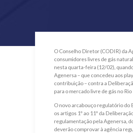
O Conselho Diretor (CODIR) da A
consumidores livres de gás natural 
nesta quarta-feira (12/02), quando
Agenersa – que concedeu aos playe
contribuição – contra a Deliberaçã
para o mercado livre de gás no Rio
O novo arcabouço regulatório do Es
os artigos 1º ao 11º da Deliberaçã
regulamentação pela Agenersa, dos
deverão comprovar à agência regu