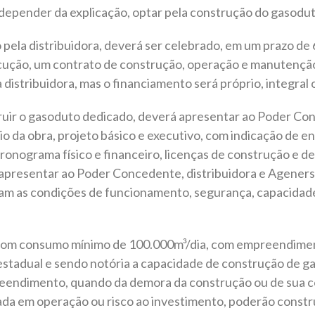
 depender da explicação, optar pela construção do gasodu
ela distribuidora, deverá ser celebrado, em um prazo de 60
ecução, um contrato de construção, operação e manutençã
a distribuidora, mas o financiamento será próprio, integral
truir o gasoduto dedicado, deverá apresentar ao Poder Con
cio da obra, projeto básico e executivo, com indicação de 
onograma físico e financeiro, licenças de construção e de
apresentar ao Poder Concedente, distribuidora e Agenersa,
am as condições de funcionamento, segurança, capacidade
s com consumo mínimo de 100.000m³/dia, com empreendime
estadual e sendo notória a capacidade de construção de g
eendimento, quando da demora da construção ou de sua c
da em operação ou risco ao investimento, poderão constru