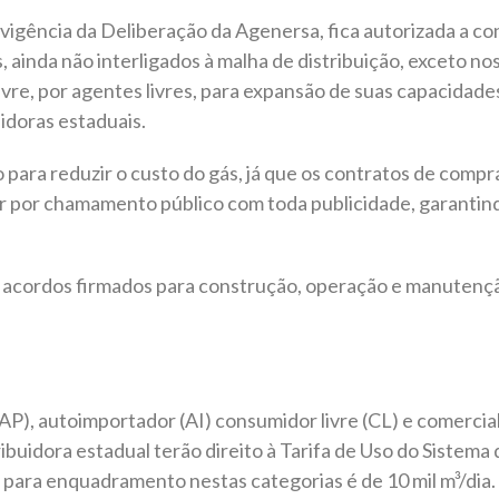
 vigência da Deliberação da Agenersa, fica autorizada a 
 ainda não interligados à malha de distribuição, exceto no
vre, por agentes livres, para expansão de suas capacidade
idoras estaduais.
 para reduzir o custo do gás, já que os contratos de comp
ar por chamamento público com toda publicidade, garantin
s acordos firmados para construção, operação e manutenç
AP), autoimportador (AI) consumidor livre (CL) e comercia
ribuidora estadual terão direito à Tarifa de Uso do Sistema
 para enquadramento nestas categorias é de 10 mil m³/di