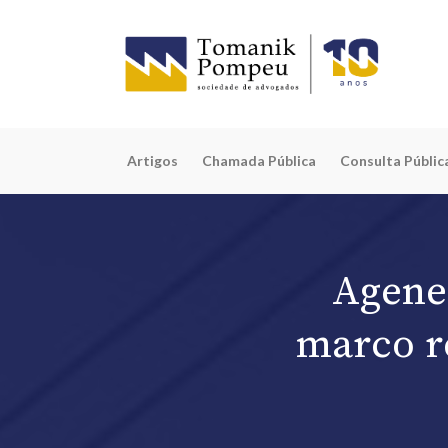
Artigos
Chamada Pública
Consulta Públic
Agener
marco r