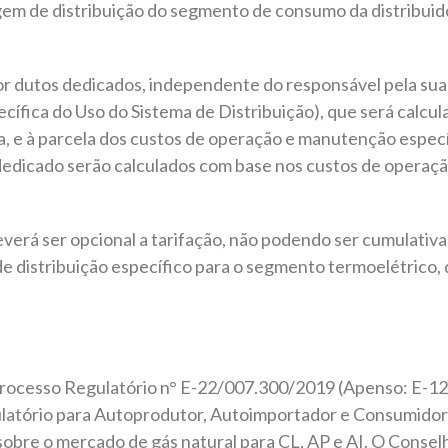
gem de distribuição do segmento de consumo da distribuid
por dutos dedicados, independente do responsável pela su
ecífica do Uso do Sistema de Distribuição), que será calcu
ra, e à parcela dos custos de operação e manutenção espec
dedicado serão calculados com base nos custos de operaç
deverá ser opcional a tarifação, não podendo ser cumulati
 de distribuição específico para o segmento termoelétrico,
Processo Regulatório n° E-22/007.300/2019 (Apenso: E-1
tório para Autoprodutor, Autoimportador e Consumidor L
obre o mercado de gás natural para CL, AP e AI. O Consel