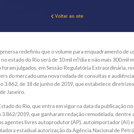
Voltar ao site
genersa redefiniu que o volume para enquadramento de u
no estado do Rio será de 10 mil m³/dia e não mais 300 mil m
 foram julgados, em Sessão Regulatória Extraordinária, re
rs do mercado uma nova rodada de consultas e audiências
o 3.862, de 18 de junho de 2019, que estabelece diretrize
 de Janeiro.
tado do Rio, que entra em vigor na data da publicação no 
o 3.862/2019, que ganharam redação remodelada, dentre as 
 agentes livres autoprodutor (AP), autoimportador (AI) e 
ladora estadual autorização da Agência Nacional de Petró