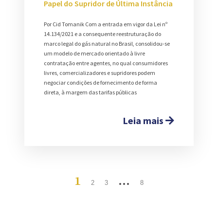
Papel do Supridor de Última Instância
Por Cid Tomanik Com a entrada em vigor da Lei nº
14.134/2021 e a consequente reestruturação do
marco legal do gás natural no Brasil, consolidou-se
um modelo de mercado orientado à livre
contratação entre agentes, no qual consumidores
livres, comercializadores e supridores podem
negociar condições de fornecimento de forma
direta, à margem das tarifas públicas
Leia mais
1
…
2
3
8