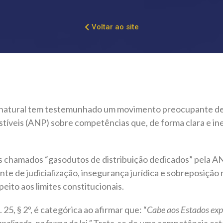
Voltar ao site
s natural tem testemunhado um movimento preocupante de
stíveis (ANP) sobre competências que, de forma clara e i
 chamados “gasodutos de distribuição dedicados” pela AN
ente de judicialização, insegurança jurídica e sobreposição
eito aos limites constitucionais.
25, § 2º, é categórica ao afirmar que: “
Cabe aos Estados exp
nalizado, na forma da lei.”
Trata-se de uma competência esta