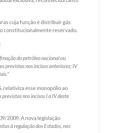
as cuja função é distribuir gás
nio constitucionalmente reservado.
:
refinação do petróleo nacional ou
s previstas nos incisos anteriores; IV
aís.”
 relativiza esse monopólio ao
previstas nos incisos I a IV deste
909/2009. A nova legislação
eitas à regulação dos Estados, nos