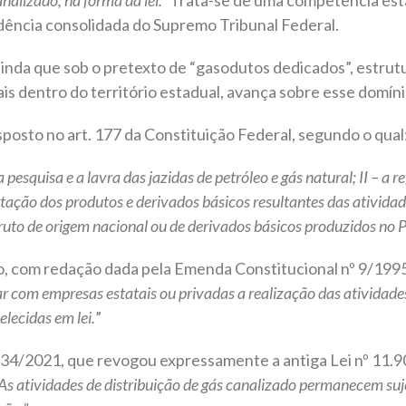
udência consolidada do Supremo Tribunal Federal.
nda que sob o pretexto de “gasodutos dedicados”, estrutur
ais dentro do território estadual, avança sobre esse domí
isposto no art. 177 da Constituição Federal, segundo o qual
pesquisa e a lavra das jazidas de petróleo e gás natural; II – a 
rtação dos produtos e derivados básicos resultantes das atividade
ruto de origem nacional ou de derivados básicos produzidos no P
o, com redação dada pela Emenda Constitucional nº 9/1995,
 com empresas estatais ou privadas a realização das atividades 
lecidas em lei.
”
4.134/2021, que revogou expressamente a antiga Lei nº 11.
As atividades de distribuição de gás canalizado permanecem suj