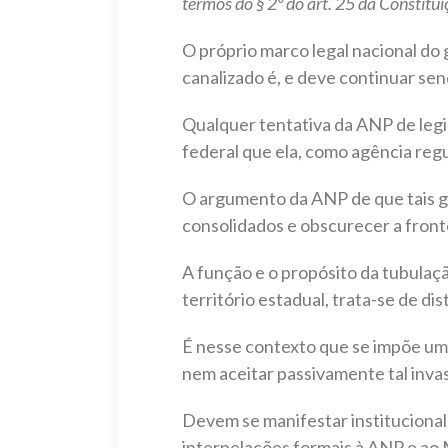
termos do § 2º do art. 25 da Constitui
O próprio marco legal nacional do
canalizado é, e deve continuar sen
Qualquer tentativa da ANP de legis
federal que ela, como agência regul
O argumento da ANP de que tais 
consolidados e obscurecer a fronte
A função e o propósito da tubulaçã
território estadual, trata-se de 
É nesse contexto que se impõe um
nem aceitar passivamente tal inv
Devem se manifestar institucionalm
interpelações formais à ANP e ao 