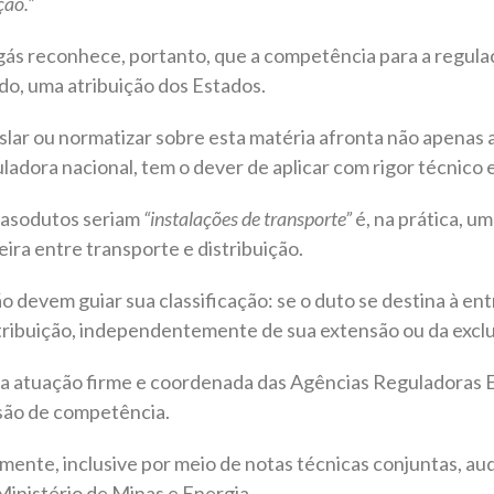
ção.”
 gás reconhece, portanto, que a competência para a regulaç
do, uma atribuição dos Estados.
lar ou normatizar sobre esta matéria afronta não apenas a 
adora nacional, tem o dever de aplicar com rigor técnico e
gasodutos seriam
“instalações de transporte”
é, na prática, um
ira entre transporte e distribuição.
o devem guiar sua classificação: se o duto se destina à en
distribuição, independentemente de sua extensão ou da exc
a atuação firme e coordenada das Agências Reguladoras Es
asão de competência.
ente, inclusive por meio de notas técnicas conjuntas, audi
Ministério de Minas e Energia.