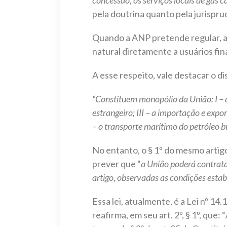
pela doutrina quanto pela jurispr
Quando a ANP pretende regular, ai
natural diretamente a usuários fin
A esse respeito, vale destacar o d
“Constituem monopólio da União: I – a 
estrangeiro; III – a importação e expo
– o transporte marítimo do petróleo b
No entanto, o § 1º do mesmo artig
prever que “
a União poderá contratar
artigo, observadas as condições estabe
Essa lei, atualmente, é a Lei nº 1
reafirma, em seu art. 2º, § 1º, que: “