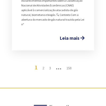
esclarecimentos importantes sobre a Classificação
Nacional de Atividades Econômicas (CNAE)
aplicável à comercialização atacadista de gás
natural, biometano e biogás. 🔍 Contexto Com a
abertura do mercado de gás natural trazida pela Lei
nº
Leia mais
1
…
2
3
158