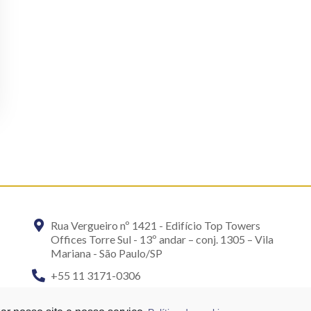
Rua Vergueiro nº 1421 - Edifício Top Towers
Offices Torre Sul - 13º andar – conj. 1305 – Vila
Mariana - São Paulo/SP
+55 11 3171-0306
+55 11 95058-7769 (Whatsapp)