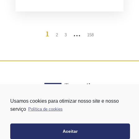
1
…
2
3
158
Usamos cookies para otimizar nosso site e nosso
serviço
Política de cookies
Rua Vergueiro nº 1421 - Edifício Top Towers Offices Torre Sul - 13º
andar – conj. 1305 – Vila Mariana - São Paulo/SP
+55 11 3171-0306
Aceitar
+55 11 95058-7769 (Whatsapp)