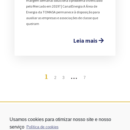
margem semanal soluciona o problema vivenciado
pelo Mercado em 2019? | CanalEnergia A Área de
Energia da TOMASA permanece à disposição para
auxiliar as empresas e associações de classe que
queiram
Leia mais
1
…
2
3
7
Usamos cookies para otimizar nosso site e nosso
serviço
Política de cookies