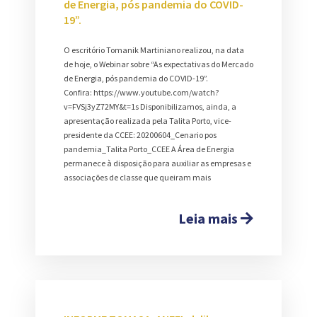
de Energia, pós pandemia do COVID-
19”.
O escritório Tomanik Martiniano realizou, na data
de hoje, o Webinar sobre “As expectativas do Mercado
de Energia, pós pandemia do COVID-19”.
Confira: https://www.youtube.com/watch?
v=FVSj3yZ72MY&t=1s Disponibilizamos, ainda, a
apresentação realizada pela Talita Porto, vice-
presidente da CCEE: 20200604_Cenario pos
pandemia_Talita Porto_CCEE A Área de Energia
permanece à disposição para auxiliar as empresas e
associações de classe que queiram mais
Leia mais