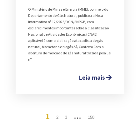
O Ministério de Minas e Energia (MME), por meio do
Departamento de Gás Natural, publicou a Nota
Informativa nº 12/2025/DGN/SNPGB, com
esclarecimentos importantes sobre a Classificação
Nacional de Atividades Econômicas (CNAE)
aplicável à comercialização atacadista de gás
natural, biometano e biogás. 🔍 Contexto Com a
abertura do mercado de gás natural trazida pela Lei
nº
Leia mais
1
…
2
3
158