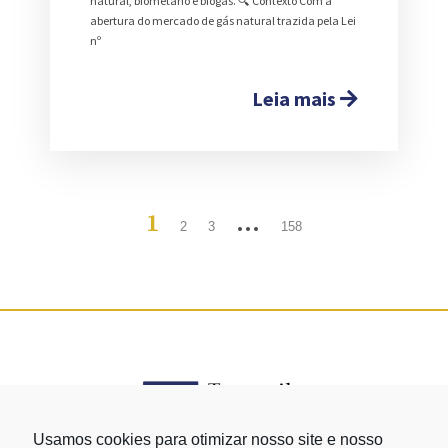
natural, biometano e biogás. 🔍 Contexto Com a
abertura do mercado de gás natural trazida pela Lei
nº
Leia mais
1
…
2
3
158
Usamos cookies para otimizar nosso site e nosso