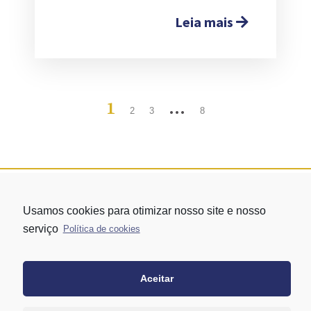
Leia mais
1
…
2
3
8
Usamos cookies para otimizar nosso site e nosso
serviço
Política de cookies
Aceitar
Rua Vergueiro nº 1421 - Edifício Top Towers Offices Torre Sul - 13º
andar – conj. 1305 – Vila Mariana - São Paulo/SP