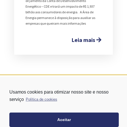
orçamento da Conta de Desenvolvimento
Energético – CDE e trará um impacto de R$ 1,937
bilhão aos consumidores de energia. A Área de
Energia permanece à disposição para auxiliar as
empresas que queiram mais informações
Leia mais
Usamos cookies para otimizar nosso site e nosso
serviço
Política de cookies
Aceitar
Rua Vergueiro nº 1421 - Edifício Top Towers Offices Torre Sul - 13º