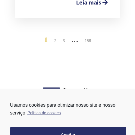
Leia mais
1
…
2
3
158
Usamos cookies para otimizar nosso site e nosso
serviço
Política de cookies
Rua Vergueiro nº 1421 - Edifício Top Towers Offices Torre Sul - 13º
andar – conj. 1305 – Vila Mariana - São Paulo/SP
+55 11 3171-0306
Aceitar