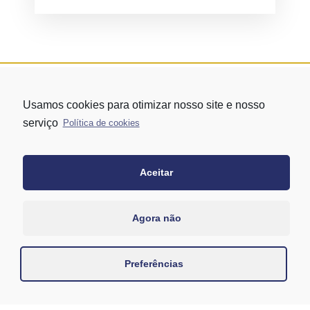
Usamos cookies para otimizar nosso site e nosso
serviço
Política de cookies
Aceitar
Rua Vergueiro nº 1421 - Edifício Top Towers Offices Torre Sul - 13º
andar – conj. 1305 – Vila Mariana - São Paulo/SP
+55 11 3171-0306
Agora não
+55 11 95058-7769 (Whatsapp)
Preferências