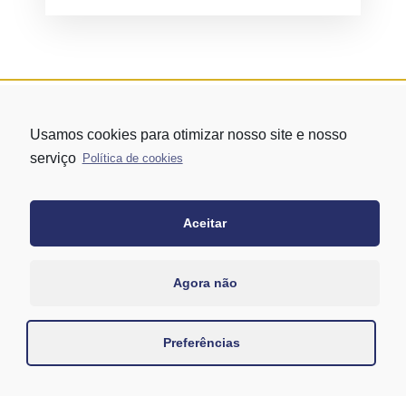
Usamos cookies para otimizar nosso site e nosso
serviço
Política de cookies
Aceitar
Rua Vergueiro nº 1421 - Edifício Top Towers Offices Torre Sul - 13º
andar – conj. 1305 – Vila Mariana - São Paulo/SP
+55 11 3171-0306
Agora não
+55 11 95058-7769 (Whatsapp)
Preferências