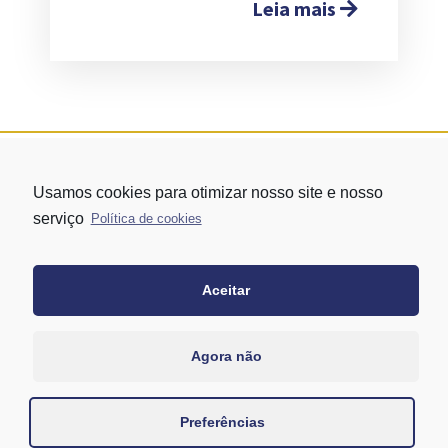
Leia mais
Usamos cookies para otimizar nosso site e nosso
serviço
Política de cookies
Aceitar
Rua Vergueiro nº 1421 - Edifício Top Towers Offices Torre Sul - 13º
andar – conj. 1305 – Vila Mariana - São Paulo/SP
+55 11 3171-0306
Agora não
+55 11 95058-7769 (Whatsapp)
Preferências