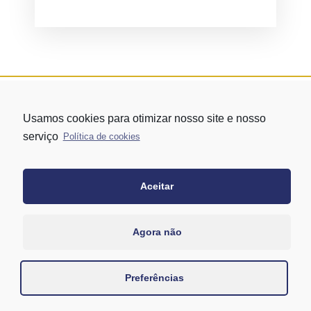
Usamos cookies para otimizar nosso site e nosso
serviço
Política de cookies
Aceitar
Rua Vergueiro nº 1421 - Edifício Top Towers Offices Torre Sul - 13º
andar – conj. 1305 – Vila Mariana - São Paulo/SP
+55 11 3171-0306
Agora não
+55 11 95058-7769 (Whatsapp)
Preferências