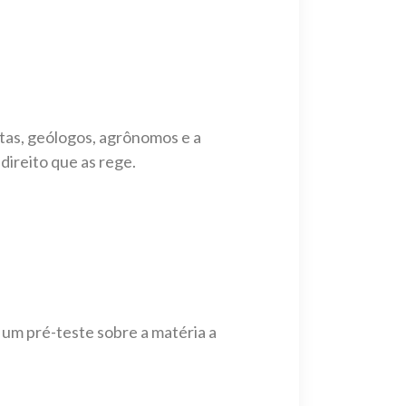
tas, geólogos, agrônomos e a
ireito que as rege.
 um pré-teste sobre a matéria a