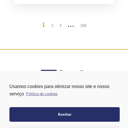
1
…
2
3
158
Usamos cookies para otimizar nosso site e nosso
serviço
Política de cookies
Rua Vergueiro nº 1421 - Edifício Top Towers Offices Torre Sul - 13º
andar – conj. 1305 – Vila Mariana - São Paulo/SP
+55 11 3171-0306
Aceitar
+55 11 95058-7769 (Whatsapp)