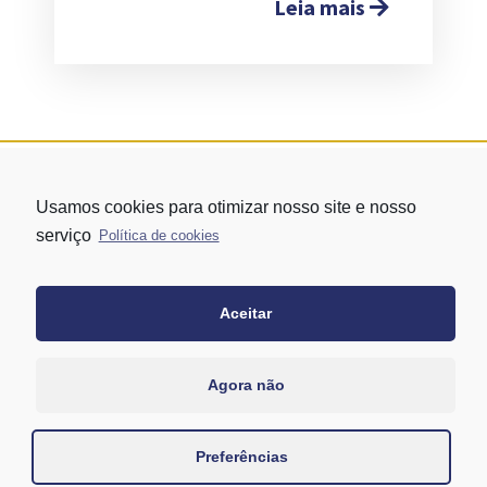
Leia mais
Usamos cookies para otimizar nosso site e nosso
serviço
Política de cookies
Aceitar
Rua Vergueiro nº 1421 - Edifício Top Towers Offices Torre Sul - 13º
andar – conj. 1305 – Vila Mariana - São Paulo/SP
+55 11 3171-0306
Agora não
+55 11 95058-7769 (Whatsapp)
Preferências