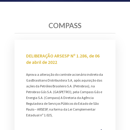
COMPASS
DELIBERAÇÃO ARSESP Nº 1.286, de 06
de abril de 2022
Aprova a alteração do controle acionário indireto da
GasBrasiliano Distribuidora S.A, após aquisição das
ações da Petróleo Brasileiro S.A. (Petrobras), na
Petrobras Gás S.A. (GASPETRO), pela Compass Gás e
Energia S.A. (Compass) A Diretoria da Agência
Reguladora de Serviços Públicos do Estado de São
Paulo – ARSESP, na forma da Lei Complementar
Estadual nº 1.025,