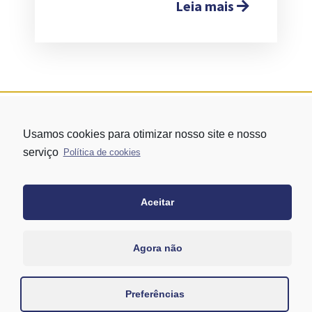
Leia mais
Usamos cookies para otimizar nosso site e nosso
serviço
Política de cookies
Aceitar
Rua Vergueiro nº 1421 - Edifício Top Towers Offices Torre Sul - 13º
andar – conj. 1305 – Vila Mariana - São Paulo/SP
+55 11 3171-0306
Agora não
+55 11 95058-7769 (Whatsapp)
Preferências