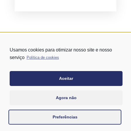
Usamos cookies para otimizar nosso site e nosso
serviço
Política de cookies
Aceitar
Rua Vergueiro nº 1421 - Edifício Top Towers Offices Torre Sul - 13º
andar – conj. 1305 – Vila Mariana - São Paulo/SP
+55 11 3171-0306
Agora não
+55 11 95058-7769 (Whatsapp)
Preferências