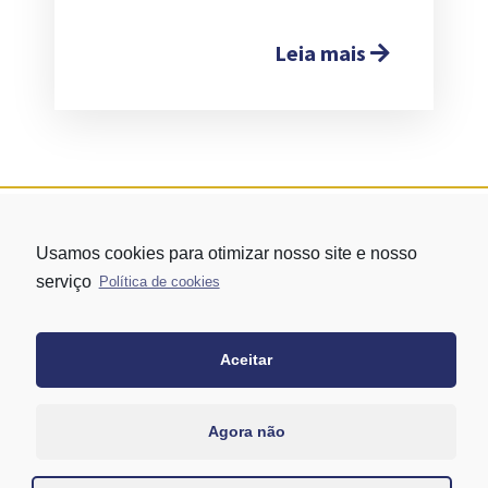
Leia mais
Usamos cookies para otimizar nosso site e nosso
serviço
Política de cookies
Aceitar
Rua Vergueiro nº 1421 - Edifício Top Towers Offices Torre Sul - 13º
andar – conj. 1305 – Vila Mariana - São Paulo/SP
+55 11 3171-0306
Agora não
+55 11 95058-7769 (Whatsapp)