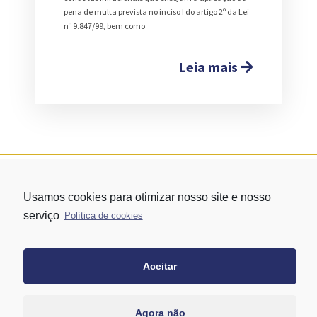
pena de multa prevista no inciso I do artigo 2º da Lei
nº 9.847/99, bem como
Leia mais
Usamos cookies para otimizar nosso site e nosso
serviço
Política de cookies
Aceitar
Rua Vergueiro nº 1421 - Edifício Top Towers Offices Torre Sul - 13º
andar – conj. 1305 – Vila Mariana - São Paulo/SP
+55 11 3171-0306
Agora não