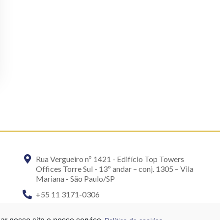
Rua Vergueiro nº 1421 - Edifício Top Towers
Offices Torre Sul - 13º andar – conj. 1305 – Vila
Mariana - São Paulo/SP
+55 11 3171-0306
+55 11 95058-7769 (Whatsapp)