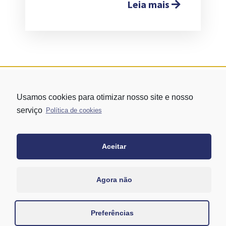
Leia mais
Usamos cookies para otimizar nosso site e nosso
serviço
Política de cookies
Aceitar
Rua Vergueiro nº 1421 - Edifício Top Towers Offices Torre Sul - 13º
andar – conj. 1305 – Vila Mariana - São Paulo/SP
+55 11 3171-0306
Agora não
+55 11 95058-7769 (Whatsapp)
Preferências