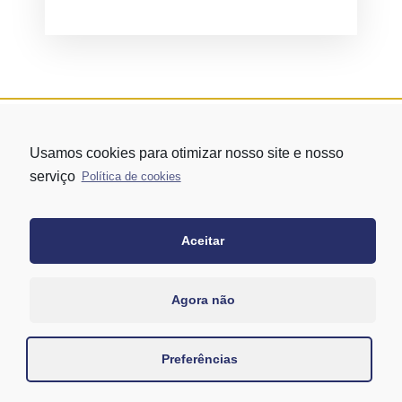
Usamos cookies para otimizar nosso site e nosso
serviço
Política de cookies
Aceitar
Rua Vergueiro nº 1421 - Edifício Top Towers Offices Torre Sul - 13º
andar – conj. 1305 – Vila Mariana - São Paulo/SP
+55 11 3171-0306
Agora não
+55 11 95058-7769 (Whatsapp)
Preferências