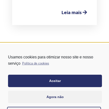
Leia mais
Usamos cookies para otimizar nosso site e nosso
serviço
Política de cookies
Aceitar
Rua Vergueiro nº 1421 - Edifício Top Towers Offices Torre Sul - 13º
andar – conj. 1305 – Vila Mariana - São Paulo/SP
+55 11 3171-0306
Agora não
+55 11 95058-7769 (Whatsapp)