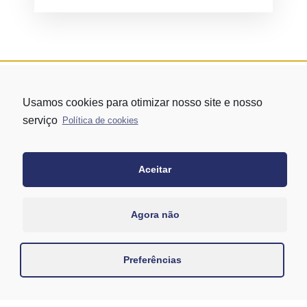
Usamos cookies para otimizar nosso site e nosso
serviço
Política de cookies
Aceitar
Rua Vergueiro nº 1421 - Edifício Top Towers Offices Torre Sul - 13º
andar – conj. 1305 – Vila Mariana - São Paulo/SP
+55 11 3171-0306
Agora não
+55 11 95058-7769 (Whatsapp)
Preferências