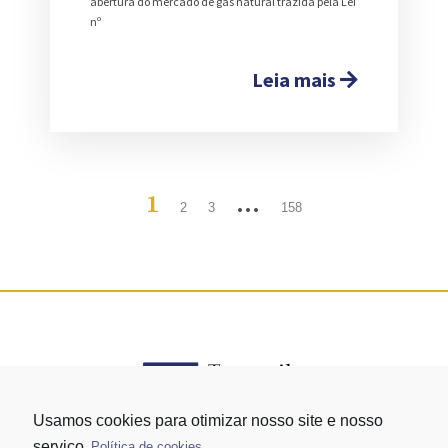
abertura do mercado de gás natural trazida pela Lei
nº
Leia mais
1
…
2
3
158
Usamos cookies para otimizar nosso site e nosso
serviço
Política de cookies