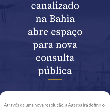
canalizado
na Bahia
abre espaço
para nova
consulta
pública
Voltar ao site
Através de uma nova resolução, a Agerba irá definir o