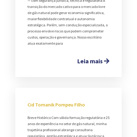
— com segurança jurídica, técnica e regulatória A
transição do mercado cativo para o mercado livre
de gás natural pode gerar economia significativa,
maior flexibilidade contratual e autonomia
estratégica. Porém, sem condução especializada, o
processo envolve riscos que podem comprometer
custos, operação e governança. Nosso escritório
atua exatamente para
Leia mais
Cid Tomanik Pompeu Filho
Breve Histórico Com sólida formação regulatória e 25
anos de experiência no setor de gás natural, minha
trajetória profissional abrange consultoria
regulatória, gestão estratégica e atuação técnica