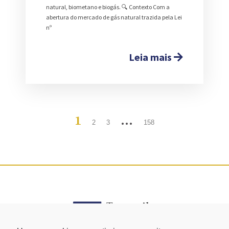
natural, biometano e biogás. 🔍 Contexto Com a
abertura do mercado de gás natural trazida pela Lei
nº
Leia mais
1
…
2
3
158