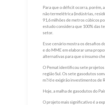
Para que o déficit ocorra, porém
não termelétrica (indústrias, resi
91,6 milhões de metros cúbicos po
estudo considera que 100% das ter
setor.
Esse cenário mostra os desafios d
e do MME em elaborar uma proposta
alternativas para que o insumo c
O Pemat identificou sete projetos
região Sul. Os sete gasodutos som
m?/d e exigirão investimentos de R
Hoje, a malha de gasodutos do Paí
O projeto mais significativo é a ex