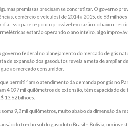
, algumas premissas precisam se concretizar. O governo p
dências, comércio e veículos) de 2014 a 2015, de 68 milhões
r dia. Isso parece pouco provável em razão do baixo cresci
melétricas estarão operando o ano inteiro, algo improváv
o governo federal no planejamento do mercado de gás natu
 de expansão dos gasodutos revela a meta de ampliar de 
hegue ao mercado consumidor.
 que permitiriam o atendimento da demanda por gás no Par
am 4,097 mil quilômetros de extensão, têm capacidade de t
$ 13,62 bilhões.
s soma 9,2 mil quilômetros, muito abaixo da dimensão da r
pansão do trecho sul do gasoduto Brasil – Bolívia, um inves