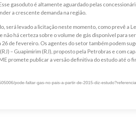
 Esse gasoduto é altamente aguardado pelas concessionári
ender a crescente demanda na região.
, será levado a licitação neste momento, como prevê a Le
não há certeza sobre o volume de gás disponível para se
ia 26 de fevereiro. Os agentes do setor também podem suge
 (RJ) – Guapimirim (RJ), proposto pela Petrobras e com ca
E promete publicar a versão definitiva do estudo até o fi
505006/pode-faltar-gas-no-pais-a-partir-de-2015-diz-estudo?referencia