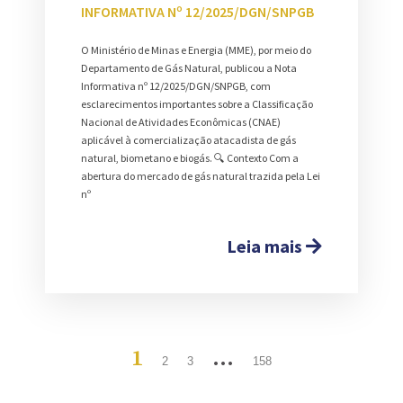
INFORMATIVA Nº 12/2025/DGN/SNPGB
O Ministério de Minas e Energia (MME), por meio do
Departamento de Gás Natural, publicou a Nota
Informativa nº 12/2025/DGN/SNPGB, com
esclarecimentos importantes sobre a Classificação
Nacional de Atividades Econômicas (CNAE)
aplicável à comercialização atacadista de gás
natural, biometano e biogás. 🔍 Contexto Com a
abertura do mercado de gás natural trazida pela Lei
nº
Leia mais
1
…
2
3
158