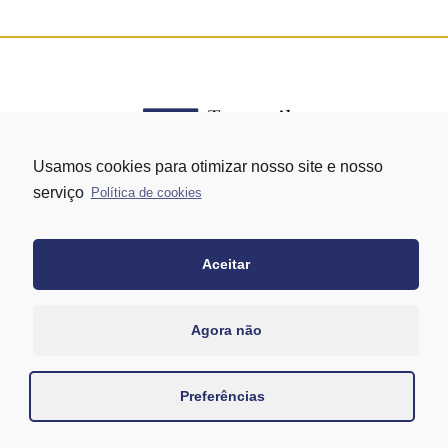
Usamos cookies para otimizar nosso site e nosso
serviço
Política de cookies
Rua Vergueiro nº 1421 - Edifício Top Towers Offices Torre Sul - 13º
andar – conj. 1305 – Vila Mariana - São Paulo/SP
+55 11 3171-0306
Aceitar
+55 11 95058-7769 (Whatsapp)
Agora não
Preferências
Desenvolvido por
Danilo Pontechelle