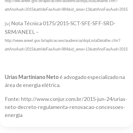
http://ww.aneel.gov.br/aplicacoes/audiencia/dspListaDetalhe.cfm?
attAnoAud=2015&attIdeFasAud=984&id_area=13&attAnoFasAud=2015
Nota Técnica 0175/2015-SCT-SFE-SFF-SRD-
[iv]
SRM/ANEEL –
http://www.aneel.gov.br/aplicacoes/audiencia/dspListaDetalhe.cfm?
attAnoAud=2015&attIdeFasAud=984&id_area=13&attAnoFasAud=2015
Urias Martiniano Neto
é advogado especializado na
área de energia elétrica.
Fonte: http://www.conjur.com.br/2015-jun-24/urias-
neto-decreto-regulamenta-renovacao-concessoes-
energia