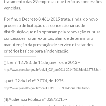
tratamento das 39 empresas que terão as concessões
vencidas.
Por fim, o Decreto 8.461/2015 trata, ainda, do novo
processo de licitação das concessionárias de
distribuição que não optaram pela renovação ou suas
concessões foram extintas, além de determinar a
manutenção da prestação de serviço e tratar dos
critérios básicos para a indenização.
Lei nº 12.783, de 11 de janeiro de 2013 –
[i]
http://www.planalto.gov.br/ccivil_03/_ato2011-2014/2013/lei/L12783.htm
art. 22 da Lei nº 9.074, de 1995 –
[ii]
http://www.planalto.gov.br/ccivil_03/LEIS/L9074cons.htm#art22
Audiência Pública nº 038/2015 –
[iii]