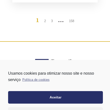
1
…
2
3
158
Usamos cookies para otimizar nosso site e nosso
serviço
Política de cookies
Rua Vergueiro nº 1421 - Edifício Top Towers Offices Torre Sul - 13º
andar – conj. 1305 – Vila Mariana - São Paulo/SP
+55 11 3171-0306
Aceitar
+55 11 95058-7769 (Whatsapp)