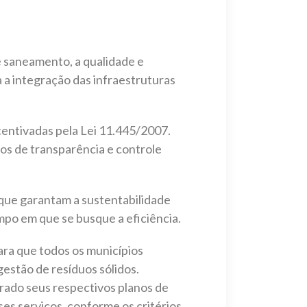
de saneamento, a qualidade e
va a integração das infraestruturas
centivadas pela Lei 11.445/2007.
mos de transparência e controle
s que garantam a sustentabilidade
po em que se busque a eficiência.
ara que todos os municípios
estão de resíduos sólidos.
orado seus respectivos planos de
es serviços, conforme os critérios