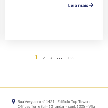
Leia mais
1
…
2
3
158
Rua Vergueiro nº 1421 - Edifício Top Towers
Offices Torre Sul - 13º andar – conj. 1305 – Vila