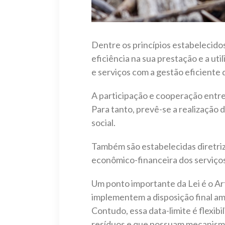
Dentre os princípios estabelecidos
eficiência na sua prestação e a uti
e serviços com a gestão eficiente 
A participação e cooperação entre
Para tanto, prevê-se a realização
social.
Também são estabelecidas diretrize
econômico-financeira dos serviço
Um ponto importante da Lei é o Ar
implementem a disposição final am
Contudo, essa data-limite é flexib
resíduos e que possuam mecanismos