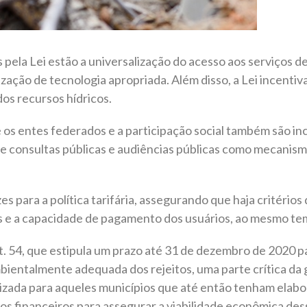
 pela Lei estão a universalização do acesso aos serviços 
lização de tecnologia apropriada. Além disso, a Lei incenti
dos recursos hídricos.
 os entes federados e a participação social também são in
 de consultas públicas e audiências públicas como mecanis
s para a política tarifária, assegurando que haja critério
s e a capacidade de pagamento dos usuários, ao mesmo tem
t. 54, que estipula um prazo até 31 de dezembro de 2020 p
bientalmente adequada dos rejeitos, uma parte crítica da g
ilizada para aqueles municípios que até então tenham elab
 financeiros para assegurar a viabilidade econômica dess