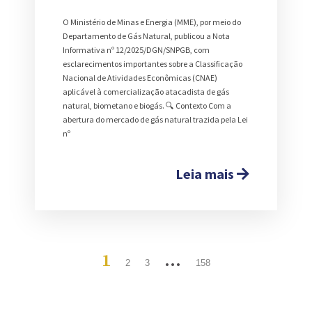
O Ministério de Minas e Energia (MME), por meio do
Departamento de Gás Natural, publicou a Nota
Informativa nº 12/2025/DGN/SNPGB, com
esclarecimentos importantes sobre a Classificação
Nacional de Atividades Econômicas (CNAE)
aplicável à comercialização atacadista de gás
natural, biometano e biogás. 🔍 Contexto Com a
abertura do mercado de gás natural trazida pela Lei
nº
Leia mais
1
…
2
3
158