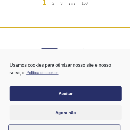
1
…
2
3
158
Usamos cookies para otimizar nosso site e nosso
serviço
Política de cookies
Rua Vergueiro nº 1421 - Edifício Top Towers Offices Torre Sul - 13º
andar – conj. 1305 – Vila Mariana - São Paulo/SP
+55 11 3171-0306
Aceitar
+55 11 95058-7769 (Whatsapp)
Agora não