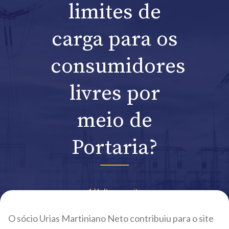
limites de
carga para os
consumidores
livres por
meio de
Portaria?
Voltar ao site
O sócio Urias Martiniano Neto contribuiu para o site