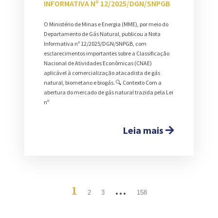
INFORMATIVA Nº 12/2025/DGN/SNPGB
O Ministério de Minas e Energia (MME), por meio do
Departamento de Gás Natural, publicou a Nota
Informativa nº 12/2025/DGN/SNPGB, com
esclarecimentos importantes sobre a Classificação
Nacional de Atividades Econômicas (CNAE)
aplicável à comercialização atacadista de gás
natural, biometano e biogás. 🔍 Contexto Com a
abertura do mercado de gás natural trazida pela Lei
nº
Leia mais
1
…
2
3
158