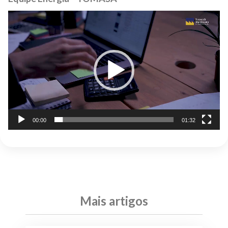
Tocador
de
vídeo
00:00
01:32
Mais artigos