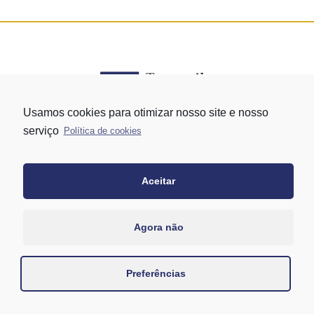
Usamos cookies para otimizar nosso site e nosso
serviço
Política de cookies
Rua Vergueiro nº 1421 - Edifício Top Towers Offices Torre Sul - 13º
andar – conj. 1305 – Vila Mariana - São Paulo/SP
+55 11 3171-0306
Aceitar
+55 11 95058-7769 (Whatsapp)
Agora não
Preferências
Desenvolvido por
Danilo Pontechelle