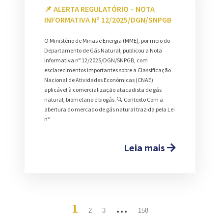
📌 ALERTA REGULATÓRIO – NOTA
INFORMATIVA Nº 12/2025/DGN/SNPGB
O Ministério de Minas e Energia (MME), por meio do
Departamento de Gás Natural, publicou a Nota
Informativa nº 12/2025/DGN/SNPGB, com
esclarecimentos importantes sobre a Classificação
Nacional de Atividades Econômicas (CNAE)
aplicável à comercialização atacadista de gás
natural, biometano e biogás. 🔍 Contexto Com a
abertura do mercado de gás natural trazida pela Lei
nº
Leia mais
1
…
2
3
158