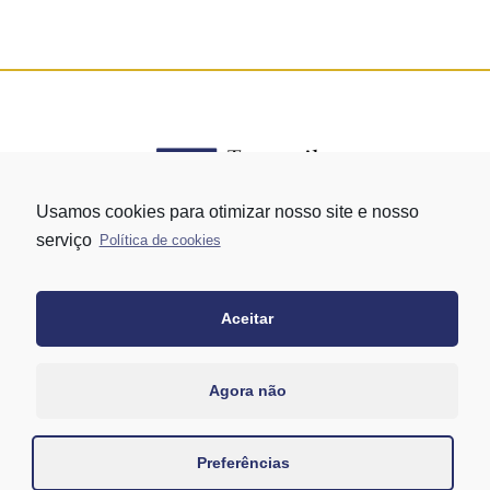
Usamos cookies para otimizar nosso site e nosso
serviço
Política de cookies
Rua Vergueiro nº 1421 - Edifício Top Towers Offices Torre Sul - 13º
andar – conj. 1305 – Vila Mariana - São Paulo/SP
+55 11 3171-0306
Aceitar
+55 11 95058-7769 (Whatsapp)
Agora não
Preferências