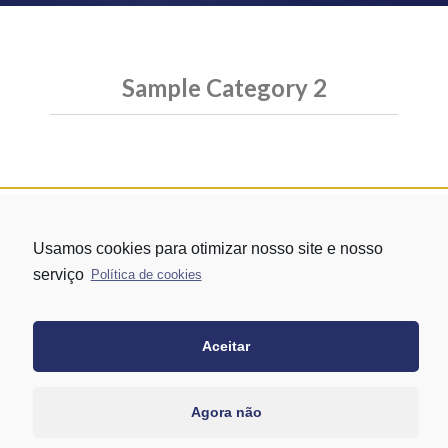
Sample Category 2
Usamos cookies para otimizar nosso site e nosso
serviço
Política de cookies
Aceitar
Rua Vergueiro nº 1421 - Edifício Top Towers Offices Torre Sul - 13º
andar – conj. 1305 – Vila Mariana - São Paulo/SP
+55 11 3171-0306
Agora não
+55 11 95058-7769 (Whatsapp)