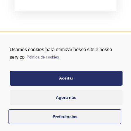
Usamos cookies para otimizar nosso site e nosso
serviço
Política de cookies
Aceitar
Rua Vergueiro nº 1421 - Edifício Top Towers Offices Torre Sul - 13º
andar – conj. 1305 – Vila Mariana - São Paulo/SP
+55 11 3171-0306
Agora não
+55 11 95058-7769 (Whatsapp)
Preferências