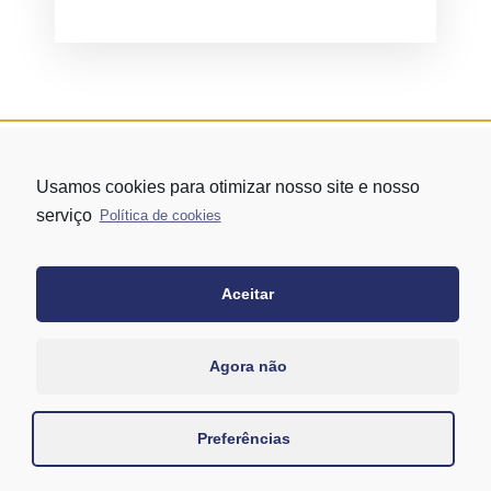
Usamos cookies para otimizar nosso site e nosso
serviço
Política de cookies
Aceitar
Rua Vergueiro nº 1421 - Edifício Top Towers Offices Torre Sul - 13º
andar – conj. 1305 – Vila Mariana - São Paulo/SP
+55 11 3171-0306
Agora não
+55 11 95058-7769 (Whatsapp)
Preferências