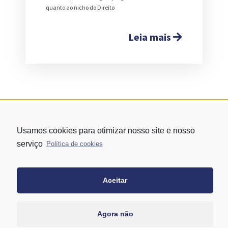
quanto ao nicho do Direito
Leia mais
Usamos cookies para otimizar nosso site e nosso
serviço
Política de cookies
Aceitar
Rua Vergueiro nº 1421 - Edifício Top Towers Offices Torre Sul - 13º
andar – conj. 1305 – Vila Mariana - São Paulo/SP
+55 11 3171-0306
Agora não
+55 11 95058-7769 (Whatsapp)