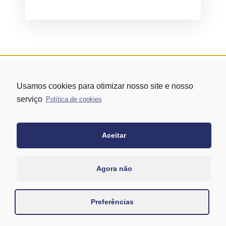
Usamos cookies para otimizar nosso site e nosso
serviço
Política de cookies
Aceitar
Rua Vergueiro nº 1421 - Edifício Top Towers Offices Torre Sul - 13º
andar – conj. 1305 – Vila Mariana - São Paulo/SP
+55 11 3171-0306
Agora não
+55 11 95058-7769 (Whatsapp)
Preferências