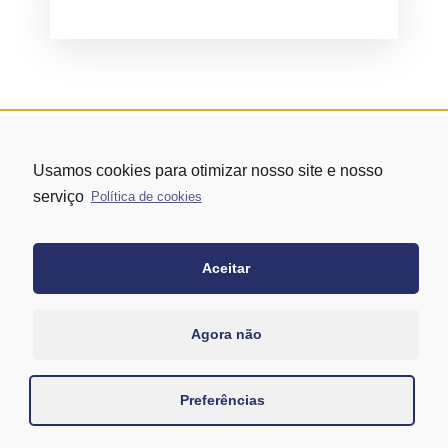
Usamos cookies para otimizar nosso site e nosso
serviço
Política de cookies
Aceitar
Rua Vergueiro nº 1421 - Edifício Top Towers Offices Torre Sul - 13º
andar – conj. 1305 – Vila Mariana - São Paulo/SP
+55 11 3171-0306
Agora não
+55 11 95058-7769 (Whatsapp)
Preferências