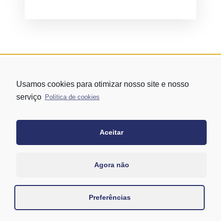
Usamos cookies para otimizar nosso site e nosso
serviço
Política de cookies
Aceitar
Rua Vergueiro nº 1421 - Edifício Top Towers Offices Torre Sul - 13º
andar – conj. 1305 – Vila Mariana - São Paulo/SP
+55 11 3171-0306
Agora não
+55 11 95058-7769 (Whatsapp)
Preferências