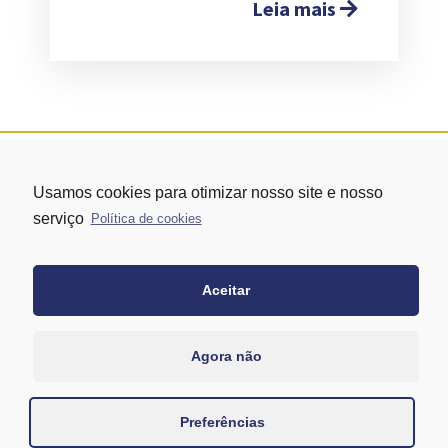
Leia mais
Usamos cookies para otimizar nosso site e nosso
serviço
Política de cookies
Aceitar
Rua Vergueiro nº 1421 - Edifício Top Towers Offices Torre Sul - 13º
andar – conj. 1305 – Vila Mariana - São Paulo/SP
+55 11 3171-0306
Agora não
+55 11 95058-7769 (Whatsapp)
Preferências