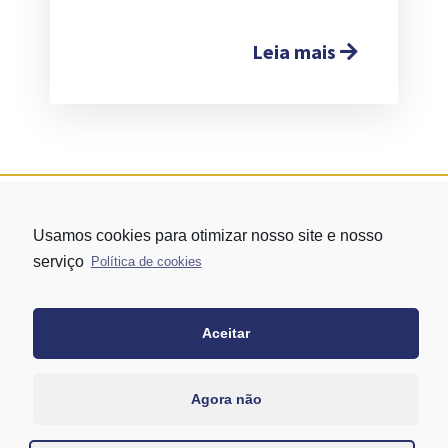
Leia mais
Usamos cookies para otimizar nosso site e nosso
serviço
Política de cookies
Aceitar
Rua Vergueiro nº 1421 - Edifício Top Towers Offices Torre Sul - 13º
andar – conj. 1305 – Vila Mariana - São Paulo/SP
+55 11 3171-0306
Agora não
+55 11 95058-7769 (Whatsapp)