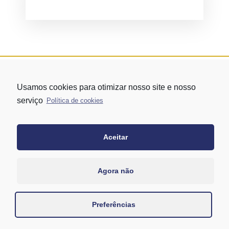
Usamos cookies para otimizar nosso site e nosso
serviço
Política de cookies
Aceitar
Rua Vergueiro nº 1421 - Edifício Top Towers Offices Torre Sul - 13º
andar – conj. 1305 – Vila Mariana - São Paulo/SP
+55 11 3171-0306
Agora não
+55 11 95058-7769 (Whatsapp)
Preferências