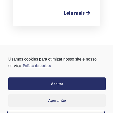
Leia mais
Usamos cookies para otimizar nosso site e nosso
serviço
Política de cookies
Aceitar
Rua Vergueiro nº 1421 - Edifício Top Towers Offices Torre Sul - 13º
andar – conj. 1305 – Vila Mariana - São Paulo/SP
+55 11 3171-0306
Agora não
+55 11 95058-7769 (Whatsapp)